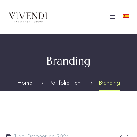
Branding
Home
Portfolio Item
Branding
1 de October de 2024

