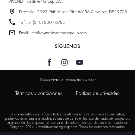
VIVENDI Investment Group LLC.
Dirección: 2093 Philadelphia Pike #6156 Claymont, DE 19703
Telf.: +1(240) 200 - 6785
Email: info@vivendiinvestmentgroup.com
SÍGUENOS
© 2024 VIVENDI INVESTMENT GROUP
Términos y condiciones Políticas de privacidad
La documentación gráfica y textual contenida en este sitio web es orientativa,
pudiendo estar sujeta a modificaciones de carácter técnico derivado del proyecto y
su ejecución. La empresa se reserva el derecho a efectuar dichas modificaciones.
Copyright 2024. vivendiinvestmentgroup.com. Todos los derechos reservados.