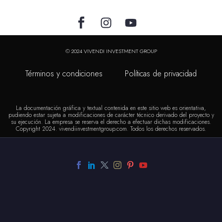
© 2024 VIVENDI INVESTMENT GROUP
Términos y condiciones Políticas de privacidad
La documentación gráfica y textual contenida en este sitio web es orientativa,
pudiendo estar sujeta a modificaciones de carácter técnico derivado del proyecto y
su ejecución. La empresa se reserva el derecho a efectuar dichas modificaciones.
Copyright 2024. vivendiinvestmentgroup.com. Todos los derechos reservados.